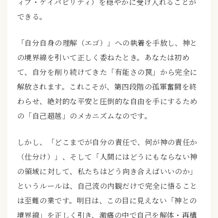
ィブ・ケイパビリティ）を穏やかに受け入れることが
できる。
「自分自身の理解（エゴ）」への執着を手放し、神と
の境界線を引いて正しく委ねたとき。あなたは初め
て、自分を削り続けてきた「有能さの罠」から完全に
解放されます。これこそが、第四段階の孤軍奮闘を終
わらせ、絶対的な平安と圧倒的な自由を手にするため
の「自己超越」のメカニズムなのです。
しかし、「どこまでが自分の責任で、何が神の責任か
（仕分け）」、そして「人間にはどうにもならない神
の領域に対して、私たちはどう向き合えばいいのか」
というルールは、自己流の内観だけで完全に悟ること
は至難の業です。明日は、この目に見えない「神との
境界線」を正しく引き、激痛の中で自己を解体・再構