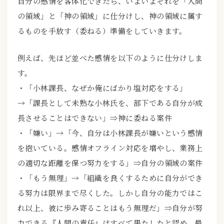
自分の感情を客体化できたら、いよいよそれを「人間
の領域」と「神の領域」に仕分けし、神の領域に属す
るものを手放す（委ねる）準備をしていきます。
例えば、先ほど並べた感情を以下のように仕分けしま
す。
・「小林課長、なぜか俺にばかり塩対応をする」
→「課長として未熟な小林氏を、部下である自分が成
長させることはできない」⇒神に委ねる案件
・「嫌い」→「今、自分は小林課長が嫌いという感情
を抱いている。感情オフライン対応を増やし、業務上
の適切な距離を保つ努力をする」⇒自分の領域の案件
・「もう無理」→「組織を良くするために自分ができ
る努力は限界まで尽くした。しかし自分の能力ではこ
れ以上、彼に歩み寄ることはもう無理だ」⇒自分が努
力できる『人間の責任』はすべて果たしたと認め、最