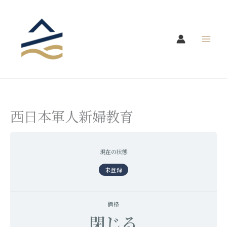
内
容
を
ス
キ
ッ
プ
西日本軍人新婦教育
現在の状態
未登録
価格
閉じる