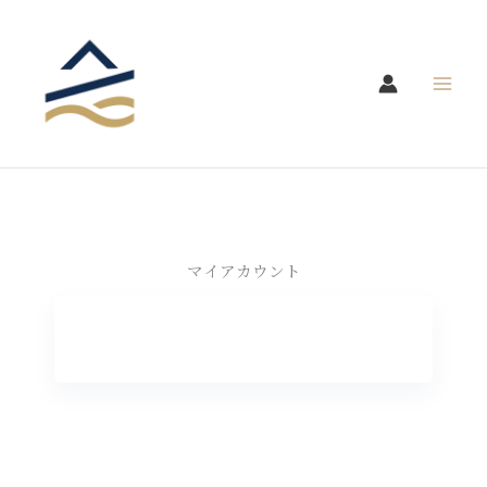
内
容
を
ス
キ
ッ
プ
マイアカウント