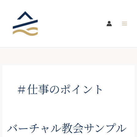
内
容
を
ス
キ
ッ
プ
＃仕事のポイント
バーチャル教会サンプル