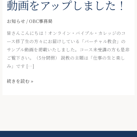
動画をアップしました！
お知らせ
/
OBC事務局
皆さんこんにちは！オンライン・バイブル・カレッジのコ
ース修了生の方々にお届けしている「バーチャル教会」の
サンプル動画を掲載いたしました。コース未受講の方も是非
ご覧下さい。（5分間弱） 説教の主題は「仕事の生と楽し
み」です […]
バ
続きを読む »
ー
チ
ャ
ル
教
会